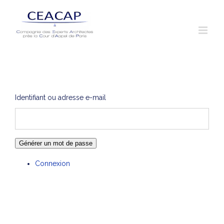
Skip
to
content
Identifiant ou adresse e-mail
Générer un mot de passe
Connexion