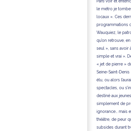
Parti voir et ent
le métro je tombe 
locaux ». Ces dern
programmations de
Wauquiez, le patro
qu’on retrouve, en
seul », sans avoir
simple et vrai ». 
« jet de pierre » 
Seine-Saint-Denis 
élu, ou alors l’aur
spectacles, ou s’i
destiné aux jeunes
simplement de prof
ignorance… mais es
théâtre, de peur 
subsides durant t