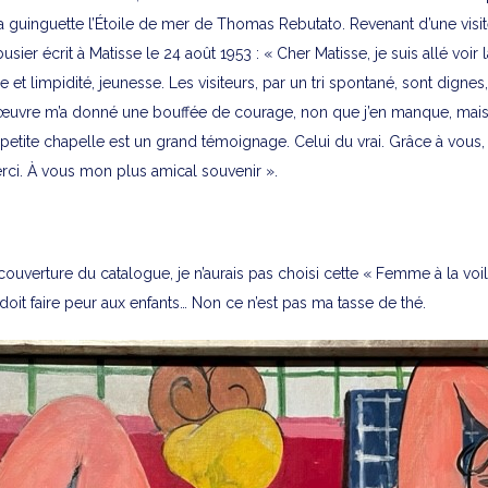
la guinguette l’Étoile de mer de Thomas Rebutato. Revenant d’une visit
sier écrit à Matisse le 24 août 1953 : « Cher Matisse, je suis allé voir 
e et limpidité, jeunesse. Les visiteurs, par un tri spontané, sont dignes,
œuvre m’a donné une bouffée de courage, non que j’en manque, mais j
petite chapelle est un grand témoignage. Celui du vrai. Grâce à vous, 
Merci. À vous mon plus amical souvenir ».
a couverture du catalogue, je n’aurais pas choisi cette « Femme à la voil
i doit faire peur aux enfants… Non ce n’est pas ma tasse de thé.