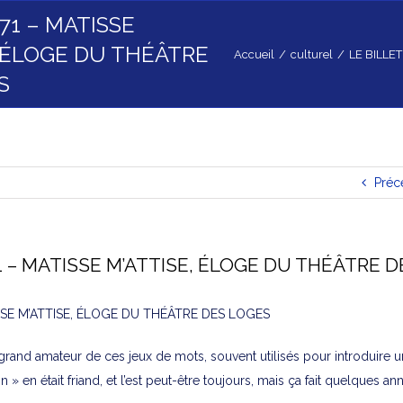
171 – MATISSE
, ÉLOGE DU THÉÂTRE
Accueil
/
culturel
/
LE BILLET
S
Préc
71 – MATISSE M’ATTISE, ÉLOGE DU THÉÂTRE 
ISSE M’ATTISE, ÉLOGE DU THÉÂTRE DES LOGES
grand amateur de ces jeux de mots, souvent utilisés pour introduire u
on » en était friand, et l’est peut-être toujours, mais ça fait quelques a