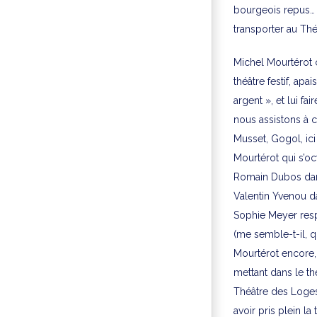
bourgeois repus… m
transporter au Thé
Michel Mourtérot 
théâtre festif, ap
argent », et lui fair
nous assistons à 
Musset, Gogol, ic
Mourtérot qui s’oc
Romain Dubos dans 
Valentin Yvenou d
Sophie Meyer respl
(me semble-t-il, qu
Mourtérot encore,
mettant dans le th
Théâtre des Loges
avoir pris plein la