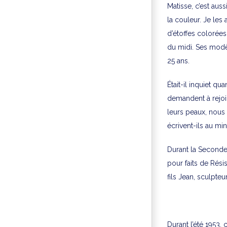
Matisse, c’est aus
la couleur. Je les 
d’étoffes colorée
du midi. Ses modèle
25 ans.
Était-il inquiet q
demandent à rejoin
leurs peaux, nous
écrivent-ils au m
Durant la Seconde
pour faits de Rési
fils Jean, sculpteu
Durant l’été 1953