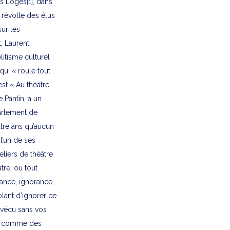
es Loges
[1]
, dans
 révolte des élus
sur les
, Laurent
itisme culturel
qui « roule tout
est « Au théâtre
e Pantin, à un
partement de
atre ans qu’aucun
 l’un de ses
liers de théâtre
tre, ou tout
rance, ignorance,
blant d’ignorer ce
 vécu sans vos
es comme des