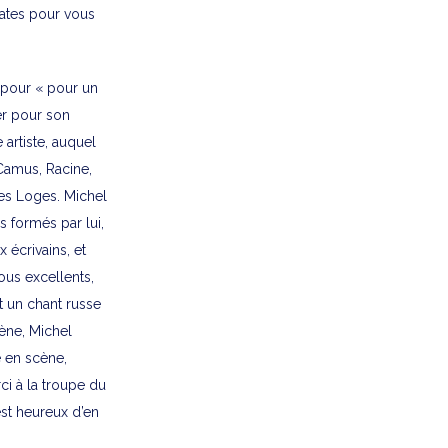
vates pour vous
 pour « pour un
ner pour son
le artiste, auquel
Camus, Racine,
des Loges. Michel
s formés par lui,
 écrivains, et
us excellents,
t un chant russe
cène, Michel
e en scène,
ci à la troupe du
est heureux d’en