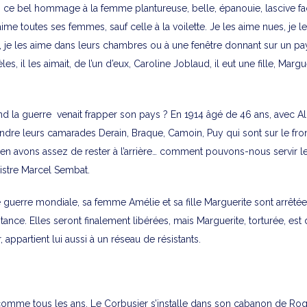
si ce bel hommage à la femme plantureuse, belle, épanouie, lascive f
aime toutes ses femmes, sauf celle à la voilette. Je les aime nues, je l
s, je les aime dans leurs chambres ou à une fenêtre donnant sur un pa
s, il les aimait, de l’un d’eux, Caroline Joblaud, il eut une fille, Margue
uand la guerre venait frapper son pays ? En 1914 âgé de 46 ans, avec A
dre leurs camarades Derain, Braque, Camoin, Puy qui sont sur le front
 en avons assez de rester à l’arrière… comment pouvons-nous servir l
inistre Marcel Sembat.
 guerre mondiale, sa femme Amélie et sa fille Marguerite sont arrêtée
stance. Elles seront finalement libérées, mais Marguerite, torturée, est
r, appartient lui aussi à un réseau de résistants.
, comme tous les ans, Le Corbusier s’installe dans son cabanon de R