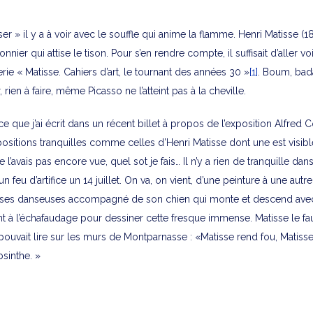
iser » il y a à voir avec le souffle qui anime la flamme. Henri Matisse (
nier qui attise le tison. Pour s’en rendre compte, il suffisait d’aller voi
ie « Matisse. Cahiers d’art, le tournant des années 30 »
[1]
. Boum, ba
rien à faire, même Picasso ne l’atteint pas à la cheville.
ce que j’ai écrit dans un récent billet à propos de l’exposition Alfred C
positions tranquilles comme celles d’Henri Matisse dont une est visible
 ne l’avais pas encore vue, quel sot je fais… Il n’y a rien de tranquille da
n feu d’artifice un 14 juillet. On va, on vient, d’une peinture à une autre
t ses danseuses accompagné de son chien qui monte et descend ave
t à l’échafaudage pour dessiner cette fresque immense. Matisse le fa
ouvait lire sur les murs de Montparnasse : «Matisse rend fou, Matisse
sinthe. »