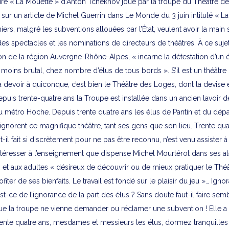
endre « La Mouette » d’Anton Tchékhov joué par la troupe du Théâtre d
sur un article de Michel Guerrin dans Le Monde du 3 juin intitulé « La
iers, malgré les subventions allouées par l’État, veulent avoir la main 
s spectacles et les nominations de directeurs de théâtres. À ce sujet
n de la région Auvergne-Rhône-Alpes, « incarne la détestation d’un él
 moins brutal, chez nombre d’élus de tous bords ». S’il est un théâtre 
 à devoir à quiconque, c’est bien le Théâtre des Loges, dont la devise 
Depuis trente-quatre ans la Troupe est installée dans un ancien lavoir d
du métro Hoche. Depuis trente quatre ans les élus de Pantin et du dé
ignorent ce magnifique théâtre, tant ses gens que son lieu. Trente qu
ait-il fait si discrètement pour ne pas être reconnu, n’est venu assister à
ntéresser à l’enseignement que dispense Michel Mourtérot dans ses ate
 et aux adultes « désireux de découvrir ou de mieux pratiquer le Théâ
iter de ses bienfaits. Le travail est fondé sur le plaisir du jeu »… Igno
t-ce de l’ignorance de la part des élus ? Sans doute faut-il faire sem
que la troupe ne vienne demander ou réclamer une subvention ! Elle a
rente quatre ans, mesdames et messieurs les élus, dormez tranquill