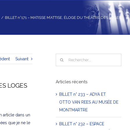
/
BILLET n°171 – MATISSE M’ATTISE, ÉLOGE DU THÉÂTRE DES LOGES
Rechercher
édent
Suivant
Articles récents
DES LOGES
BILLET n° 233 – ADYA ET
OTTO VAN REES AU MUSÉE DE
MONTMARTRE
n article dans un
nnées que je ne le
BILLET n° 232 – ESPACE