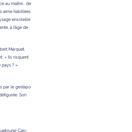
ace au maître… de
es aime habillées
ysage ensoleillé
rite, à l’âge de
lbert Marquet,
. « Ils risquent
e pays ? »
s par le gestapo
 défigurée. Son
oquebrune-Cap-