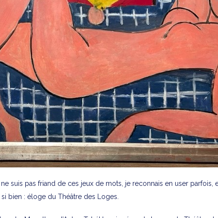
 ne suis pas friand de ces jeux de mots, je reconnais en user parfois, e
nt si bien : éloge du Théâtre des Loges.