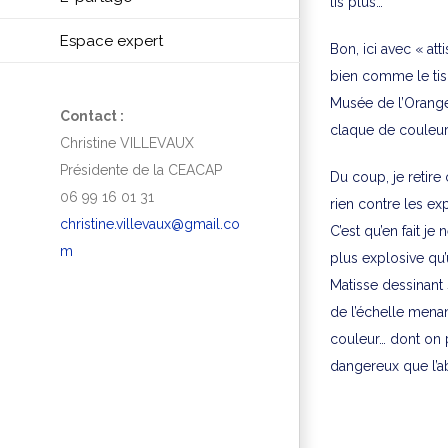
lis plus…
Espace expert
Bon, ici avec « att
bien comme le tison
Musée de l’Oranger
Contact :
claque de couleur, 
Christine VILLEVAUX
Présidente de la CEACAP
Du coup, je retire 
06 99 16 01 31
rien contre les ex
christine.villevaux@gmail.co
C’est qu’en fait je
m
plus explosive qu’u
Matisse dessinan
de l’échelle menan
couleur… dont on p
dangereux que l’ab