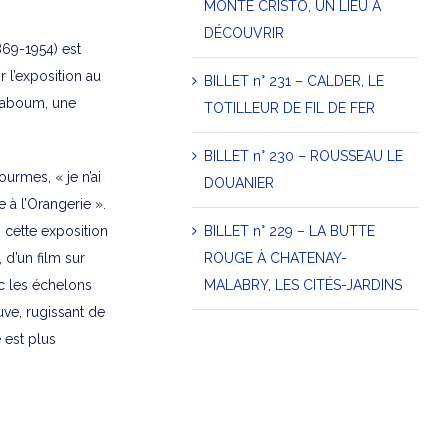
MONTE CRISTO, UN LIEU À
DÉCOUVRIR
1869-1954) est
r l’exposition au
BILLET n° 231 – CALDER, LE
daboum, une
TOTILLEUR DE FIL DE FER
BILLET n° 230 – ROUSSEAU LE
ourmes, « je n’ai
DOUANIER
 à l’Orangerie ».
BILLET n° 229 – LA BUTTE
ns cette exposition
ROUGE À CHATENAY-
, d’un film sur
MALABRY, LES CITÉS-JARDINS
c les échelons
uve, rugissant de
 est plus