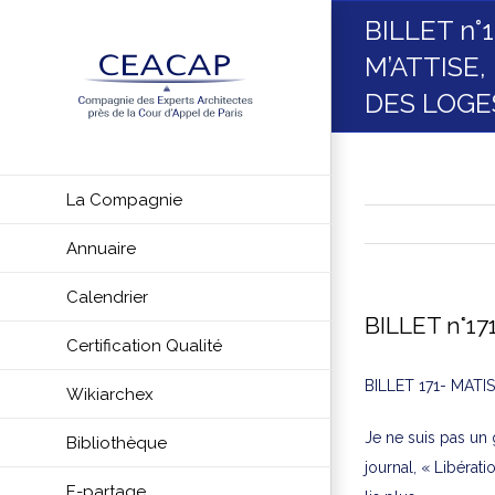
Skip
BILLET n°
to
M’ATTISE
content
DES LOGE
La Compagnie
Annuaire
Calendrier
BILLET n°1
Certification Qualité
BILLET 171- MAT
Wikiarchex
Je ne suis pas un 
Bibliothèque
journal, « Libérati
E-partage