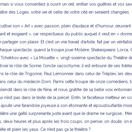
ais si vous consentiez à ouvrir un œil, enfiler vos guêtres et vos sa
âtre des Loges, votre vie et celle de votre cité en seraient changées.
cultive son « Art » avec passion, plein d’audace et d’humour, œuvrant
aisant et exigeant », car respectueux du public auquel il veut en « don
e partager son plaisir. Et c’est un vrai travail d’artiste, fait par un véritab
chaque spectacle, quand la troupe joue Molière, Shakespeare, Lorca, 
i Tchekhov avec « La Mouette », vingt-sixième spectacle du Théâtre 
troie le rôle de Sorine, l’oncle cacochyme, il est entouré de ses fidèle
le rôle de Trigorine, Paul Lemonnier dans celui de Tréplev, les deux
ans celui du médecin Dorn. Parmi cette troupe de onze comédiens, to
endit dans le rôle de Nina, et nous gratifie de sa belle voix entonnan
i n’est pas dans le texte de la pièce). Enfin, le facétieux metteur en s
 ajoute une farandole joyeuse à son étonnante et époustouflante mis
éâtre une gaîté surprenante juste avant que le drame ne surgisse… Mer
, deux heures et plus après les trois coups, on pense, on doute, on 
 tête et plein les yeux. Ce n’est pas ça le théâtre ?