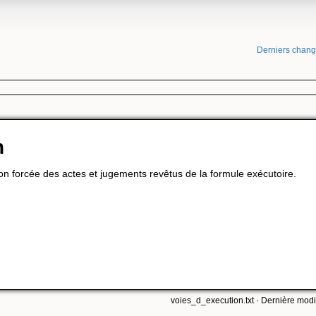
Derniers chan
n
ion forcée des actes et jugements revêtus de la formule exécutoire.
voies_d_execution.txt
· Dernière modif