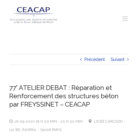
Skip
to
content
Précédent
Suivant
77° ATELIER DEBAT : Réparation et
Renforcement des structures béton
par FREYSSINET – CEACAP
16-09-2020 18 H 00 MIN - 20 H 00 MIN
LYCÉE CARCADO -
121 BD. RASPAIL - 75006 PARIS