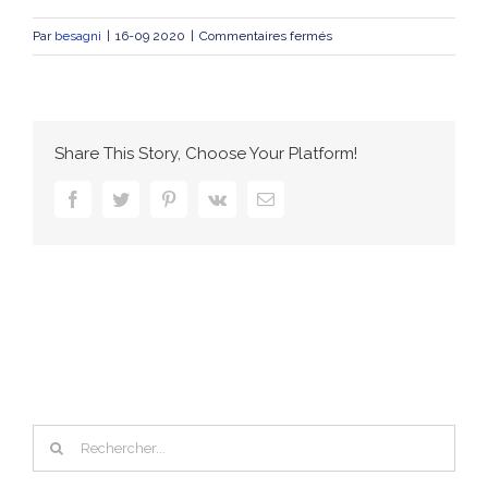
sur
Par
besagni
|
16-09 2020
|
Commentaires fermés
77°
ATELIER
DEBAT
:
Share This Story, Choose Your Platform!
Réparation
et
facebook
twitter
pinterest
vk
Email
Renforcement
des
structures
béton
par
FREYSSINET
–
CEACAP
Rechercher