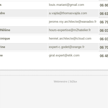
s
louis.mariani@gmail.com
06 86
dre
a.vajda@thomasvajda.com
06 61
jerome.roy.architecte@wanadoo.fr
06 79
Hélène
hours-expertise@m2hatelier.fr
06 03
inique
henriet.architecte@icloud.com
06 03
ine
expert-c.godet@orange.fr
06 70
ne
giral.expert@etik.com
06 48
Webmestre | 3d2lux