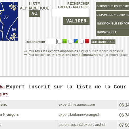
LISTE
RECHERCHER
EXPERT / MOT CLEF
ALPHABETIQUE
Département
⇒
Pour
tous les experts disponibles
cliquer sur les icones ci-dessus
⇒
Pour obtenir des
informations complémentaires
sur un expert cliquer
the
Expert inscrit sur la liste de la Cour
gory.
éric
expert@f-saunier.com
06 14
-François
expert.kerlann@orange.fr
06 74
t
laurent.pezin@expert-archi.fr
07 56