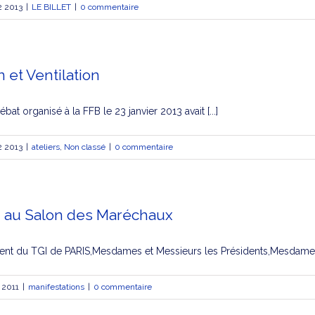
2 2013
|
LE BILLET
|
0 commentaire
n et Ventilation
bat organisé à la FFB le 23 janvier 2013 avait [...]
2 2013
|
ateliers
,
Non classé
|
0 commentaire
11 au Salon des Maréchaux
nt du TGI de PARIS,Mesdames et Messieurs les Présidents,Mesdames e
 2011
|
manifestations
|
0 commentaire