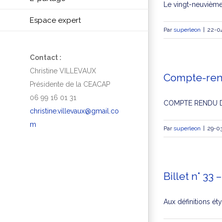
Le vingt-neuvième a
Espace expert
Par
superleon
|
22-0
Contact :
Christine VILLEVAUX
Compte-ren
Présidente de la CEACAP
06 99 16 01 31
COMPTE RENDU DE
christine.villevaux@gmail.co
m
Par
superleon
|
29-0
Billet n° 3
Aux définitions éty