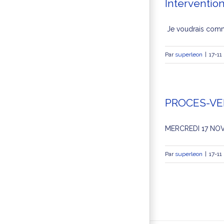
Interventio
Je voudrais comme
Par
superleon
|
17-11
PROCES-VE
MERCREDI 17 NOVEM
Par
superleon
|
17-11