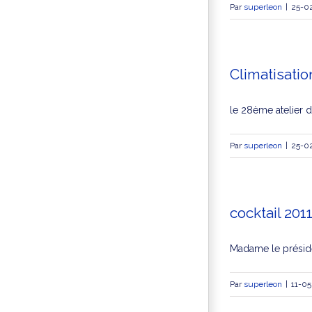
Par
superleon
|
25-0
Climatisatio
le 28ème atelier dé
Par
superleon
|
25-0
cocktail 20
Madame le préside
Par
superleon
|
11-05