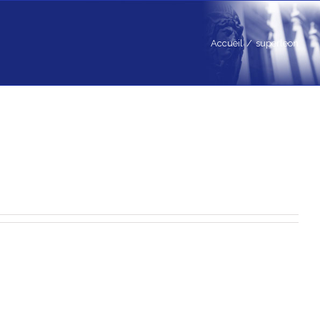
Accueil
/
superleon