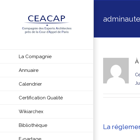
Skip
to
adminaute
content
La Compagnie
À
Annuaire
Ce
Ju
Calendrier
Certification Qualité
Wikiarchex
Bibliothèque
La réglement
E-partage