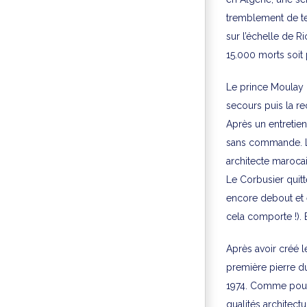
tremblement de t
sur l’échelle de R
15.000 morts soit 
Le prince Moulay 
secours puis la re
Après un entretie
sans commande. L
architecte marocai
Le Corbusier quitt
encore debout et e
cela comporte !). 
Après avoir créé 
première pierre d
1974. Comme pour O
qualités architec