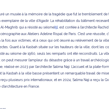
uré un musée à la mémoire de la tragédie que fut le tremblement de t
n exemplaire de la ville d’Agadir. La réhabilitation du bâtiment receva
 Al-Maghrib qui a résisté au séisme
[5]
, est confiée à l’architecte Rach
scénographie aux Ateliers Adeline Rispal de Paris. C’est une réussite, c
 fois aux victimes, et à ceux qui ont œuvré au relèvement de la ville,
ectes. Quant à la Kasbah située sur les hauteurs de la ville, dont les c
isté au séisme de 1960, seuls les remparts ont été reconstruits. La vill
 on peut mesurer l’ampleur du désastre grâce à un travail archéologiq
 réalisé en 2023 par l’architecte Salima Naji. L’accueil et la plate-fo
nt la Kasbah à la ville basse présentent un remarquable travail de mis
a reçu plusieurs prix internationaux, et en 2024, Salima Naji a reçu la 
 d’architecture en France.