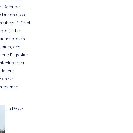
z (grande
e Duhon (Hôtel
meubles D, O1 et
gros), Elie
sieurs projets
mpiers, des
 que l’Egyptien
itecture
[4]
en
 de leur
tenir et
se moyenne
La Poste