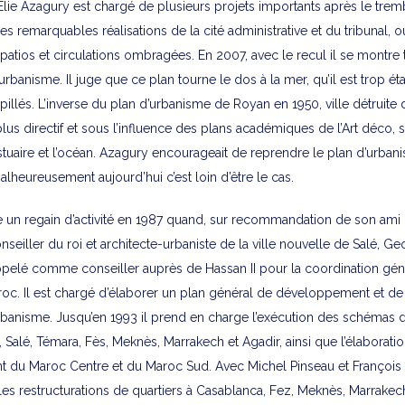
Élie Azagury est chargé de plusieurs projets importants après le tre
s remarquables réalisations de la cité administrative et du tribunal,
atios et circulations ombragées. En 2007, avec le recul il se montre t
rbanisme. Il juge que ce plan tourne le dos à la mer, qu’il est trop ét
llés. L’inverse du plan d’urbanisme de Royan en 1950, ville détruite d
us directif et sous l’influence des plans académiques de l’Art déco, s
stuaire et l’océan. Azagury encourageait de reprendre le plan d’urba
lheureusement aujourd’hui c’est loin d’être le cas.
e un regain d’activité en 1987 quand, sur recommandation de son ami 
onseiller du roi et architecte-urbaniste de la ville nouvelle de Salé, G
ppelé comme conseiller auprès de Hassan II pour la coordination gén
roc. Il est chargé d’élaborer un plan général de développement et d
urbanisme. Jusqu’en 1993 il prend en charge l’exécution des schémas 
 Salé, Témara, Fès, Meknès, Marrakech et Agadir, ainsi que l’élaborat
du Maroc Centre et du Maroc Sud. Avec Michel Pinseau et François 
les restructurations de quartiers à Casablanca, Fez, Meknès, Marrakech