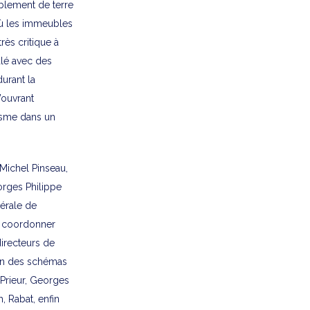
mblement de terre
 où les immeubles
rès critique à
alé avec des
urant la
’ouvrant
nisme dans un
Michel Pinseau,
eorges Philippe
érale de
e coordonner
directeurs de
ion des schémas
Prieur, Georges
, Rabat, enfin