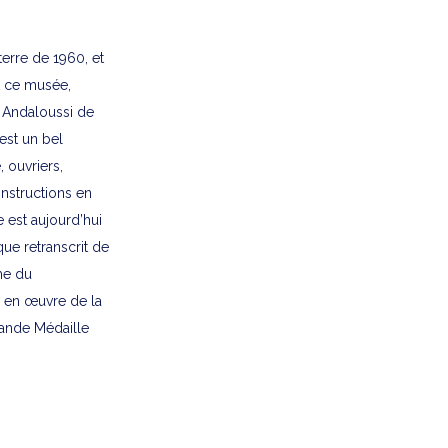
erre de 1960, et
nt ce musée,
id Andaloussi de
’est un bel
 ouvriers,
onstructions en
e est aujourd’hui
ue retranscrit de
rme du
e en œuvre de la
Grande Médaille