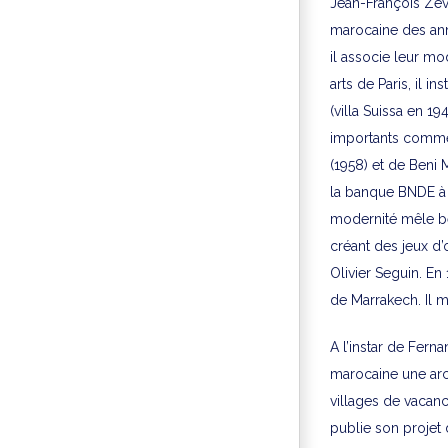
Jean-François Zeva
marocaine des ann
il associe leur mo
arts de Paris, il 
(villa Suissa en 1
importants comme 
(1958) et de Beni 
la banque BNDE à R
modernité mêle bét
créant des jeux d’
Olivier Seguin. En
de Marrakech. Il m
A l’instar de Fern
marocaine une arc
villages de vacan
publie son projet