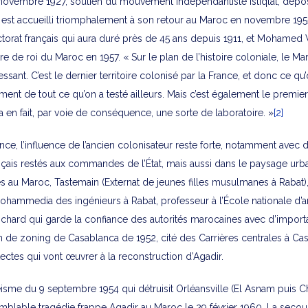
ovembre 1927, soutien du mouvement indépendantiste Istiqlal, dépos
st accueilli triomphalement à son retour au Maroc en novembre 195
ctorat français qui aura duré près de 45 ans depuis 1911, et Mohamed
itre de roi du Maroc en 1957. « Sur le plan de l’histoire coloniale, le M
essant. C’est le dernier territoire colonisé par la France, et donc ce qu’
ment de tout ce qu’on a testé ailleurs. Mais c’est également le premier
a en fait, par voie de conséquence, une sorte de laboratoire. »
[2]
ce, l’influence de l’ancien colonisateur reste forte, notamment avec 
nçais restés aux commandes de l’État, mais aussi dans le paysage urb
lés au Maroc, Tastemain (Externat de jeunes filles musulmanes à Rabat)
hammedia des ingénieurs à Rabat, professeur à l’École nationale d’a
ochard qui garde la confiance des autorités marocaines avec d’import
n de zoning de Casablanca de 1952, cité des Carrières centrales à Casa
tectes qui vont œuvrer à la reconstruction d’Agadir.
éisme du 9 septembre 1954 qui détruisit Orléansville (El Asnam puis Ch
emblable tragédie frappe Agadir au Maroc le 29 février 1960. La seco