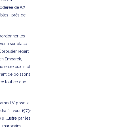
odérée de 5,7
ables : près de
coordonner les
 venu sur place.
Corbusier repart
Ben Embarek,
é entre eux », et
urant de poissons
vec tout ce que
ohamed V pose la
ra fin vers 1973-
s’illustre par les
s, marocains