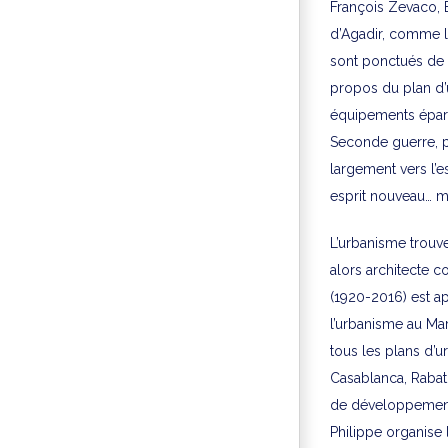
François Zevaco, 
d’Agadir, comme le
sont ponctués de p
propos du plan d’u
équipements éparpi
Seconde guerre, pl
largement vers l’e
esprit nouveau… ma
L’urbanisme trouv
alors architecte c
(1920-2016) est a
l’urbanisme au Ma
tous les plans d’
Casablanca, Rabat,
de développement 
Philippe organise 