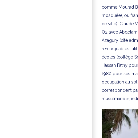
comme Mourad Ben
mosquée), ou fran
de ville), Claude 
O2 avec Abdelam Fa
Azagury (cité admi
remarquables, uti
écoles (collège S
Hassan Fathy pour
1980 pour ses mai
occupation au sol,
correspondent par
musulmane », indiq