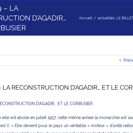
9 – LA
UCTION D’AGADIR…
Accueil
/
actualités
,
LE BILLE
RBUSIER
Préc
 – LA RECONSTRUCTION D’AGADIR… ET LE CO
 RECONSTRUCTION D’AGADIR… ET LE CORBUSIER
e elle est abolie en juillet 1957, cette même année la monarchie est 
V. « Elle devient pour le pays un véritable « moteur » d’unité natio