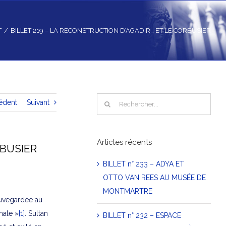
T
/
BILLET 219 – LA RECONSTRUCTION D’AGADIR… ET LE CORBUSIER
Rechercher
édent
Suivant
Articles récents
RBUSIER
BILLET n° 233 – ADYA ET
OTTO VAN REES AU MUSÉE DE
MONTMARTRE
sauvegardée au
nale »
[1]
. Sultan
BILLET n° 232 – ESPACE