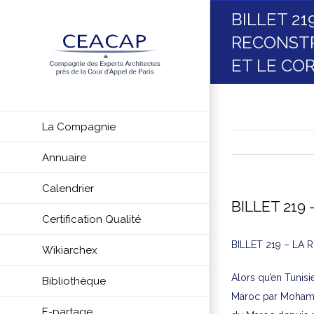
Skip
BILLET 21
to
RECONSTR
content
ET LE CO
La Compagnie
Annuaire
Calendrier
BILLET 219
Certification Qualité
BILLET 219 – LA
Wikiarchex
Alors qu’en Tunisi
Bibliothèque
Maroc par Mohamed 
E-partage