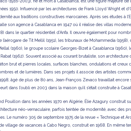
co (1916-2003), né et mort à Casablanca, est une figure majeure de l’
ées 1950. Influencé par les architectures de Frank Lloyd Wright et d
dernité aux traditions constructives marocaines. Après ses études à l
installe son agence à Casablanca en 1947 où il réalise des villas modern
948) dans le quartier résidentiel d’Anfa. Il œuvre également pour nomb
l’aérogare de Tit Mellil (1951), les tribunaux de Mohammedia (1958)
Mellal (1960), le groupe scolaire Georges-Bizet à Casablanca (1960), l
abat (1962). Souvent associé au courant brutaliste, son architecture
on brut et pierres locales, surfaces blanches, ondulations et creux 
ombres et de lumières. Dans ses projets il associe des artistes comm
 1998, âgé de plus de 80 ans, Jean-François Zevaco travaillait encore s
eurt dans l’oubli en 2003 dans la maison qu’il s’était construite à Casa
and Pouillon dans les années 1970 en Algérie, Élie Azagury construit su
hitecture néo-vernaculaire, parfois teintée de modernité, avec des
ces. Le numéro 305 de septembre 1975 de la revue « Technique et Arc
 de village de vacances à Cabo Negro, construit en 1968. En même t