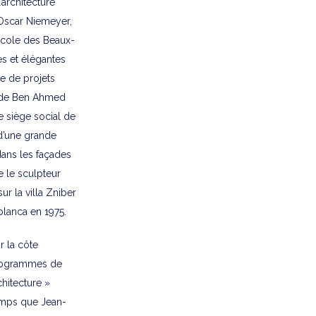
architecture
’Oscar Niemeyer,
’Ecole des Beaux-
es et élégantes
re de projets
, de Ben Ahmed
e siège social de
 d’une grande
dans les façades
e le sculpteur
ur la villa Zniber
blanca en 1975.
r la côte
 programmes de
hitecture »
emps que Jean-