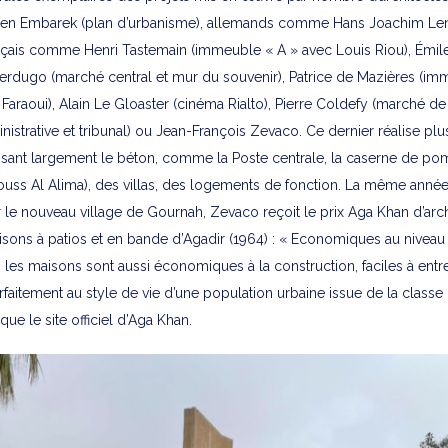
 Embarek (plan d’urbanisme), allemands comme Hans Joachim Len
çais comme Henri Tastemain (immeuble « A » avec Louis Riou), Émil
Verdugo (marché central et mur du souvenir), Patrice de Mazières (im
raoui), Alain Le Gloaster (cinéma Rialto), Pierre Coldefy (marché de 
nistrative et tribunal) ou Jean-François Zevaco. Ce dernier réalise plu
lisant largement le béton, comme la Poste centrale, la caserne de po
ouss Al Alima), des villas, des logements de fonction. La même année
 le nouveau village de Gournah, Zevaco reçoit le prix Aga Khan d’arch
sons à patios et en bande d’Agadir (1964) : « Economiques au niveau
 les maisons sont aussi économiques à la construction, faciles à entre
faitement au style de vie d’une population urbaine issue de la clas
ue le site officiel d’Aga Khan.