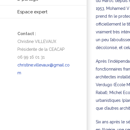
du Maroc depuis n
1953, Mohamed V e
Espace expert
prend fin le prote
officiellement le t
vraiment très intér
Contact :
un peu l’aboutisse
Christine VILLEVAUX
décolonisé, et cel
Présidente de la CEACAP
06 99 16 01 31
Après l’indépendan
christine.villevaux@gmail.co
fonctionnaires fra
m
architectes instal
Verdugo (École Mo
Rabat), Michel Ec
urbanistiques (pla
que d’autres archi
Six ans après le s
en Algérie, une s