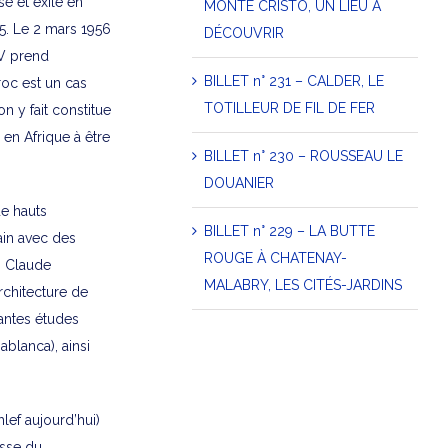
é et exilé en
MONTE CRISTO, UN LIEU À
5. Le 2 mars 1956
DÉCOUVRIR
 V prend
BILLET n° 231 – CALDER, LE
aroc est un cas
TOTILLEUR DE FIL DE FER
on y fait constitue
 en Afrique à être
BILLET n° 230 – ROUSSEAU LE
DOUANIER
de hauts
BILLET n° 229 – LA BUTTE
ain avec des
ROUGE À CHATENAY-
, Claude
MALABRY, LES CITÉS-JARDINS
rchitecture de
antes études
blanca), ainsi
lef aujourd’hui)
usse du