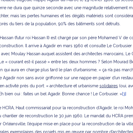
erre ne dura que quinze seconde avec une magnitude relativement m
ichter, mais les pertes humaines et les dégâts matériels sont considér
près du tiers de la population, 90% des bâtiments sont détruits.
Hassan (futur roi Hassan II) est chargé par son père Mohamed V de 
construction. Il arrive à Agadir en mars 1960 et consulte Le Corbusier
n avec Moulay Hassan auquel assistent des architectes marocains, Le 
e « courant est-il passé » entre les deux hommes ? Selon Mourad 
n qui aura en charge plus tard le plan d’urbanisme, « ça n’a pas march
e Agadir non sans avoir griffonné sur une nappe en papier d’un resta
n activité près du port: « architecture et urbanisme
solidaires
(oui, a
Eh bien oui : faites un bel Agadir. Bonne chance ! Le Corbusier. »
[3]
le HCRA, Haut commissariat pour la reconstruction d’Agadir, le roi M
u chantier de reconstruction le 30 juin 1960. Le mandat du HCRA prend
rléansville, l’équipe mise en place pour la reconstruction de la ville 
turales exemplaires des projets mis en œuvre par nombre d’architecte