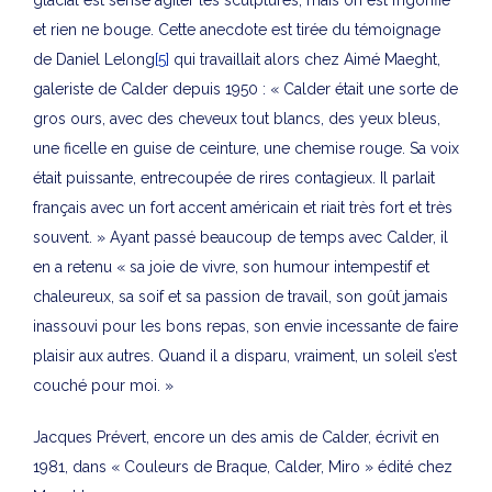
et rien ne bouge. Cette anecdote est tirée du témoignage
de Daniel Lelong
[5]
qui travaillait alors chez Aimé Maeght,
galeriste de Calder depuis 1950 : « Calder était une sorte de
gros ours, avec des cheveux tout blancs, des yeux bleus,
une ficelle en guise de ceinture, une chemise rouge. Sa voix
était puissante, entrecoupée de rires contagieux. Il parlait
français avec un fort accent américain et riait très fort et très
souvent. » Ayant passé beaucoup de temps avec Calder, il
en a retenu « sa joie de vivre, son humour intempestif et
chaleureux, sa soif et sa passion de travail, son goût jamais
inassouvi pour les bons repas, son envie incessante de faire
plaisir aux autres. Quand il a disparu, vraiment, un soleil s’est
couché pour moi. »
Jacques Prévert, encore un des amis de Calder, écrivit en
1981, dans « Couleurs de Braque, Calder, Miro » édité chez