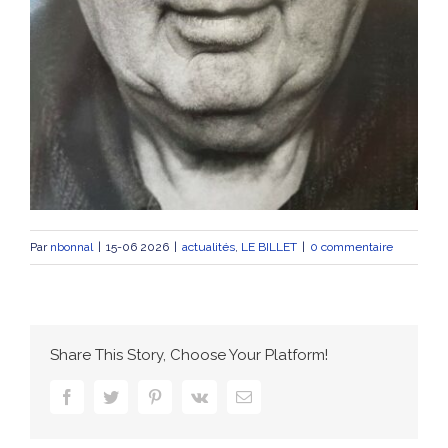
Par
nbonnal
|
15-06 2026
|
actualités
,
LE BILLET
|
0 commentaire
Share This Story, Choose Your Platform!
facebook
twitter
pinterest
vk
Email