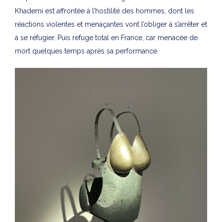
Khademi est affrontée à l’hostilité des hommes, dont les
réactions violentes et menaçantes vont l’obliger à s’arrêter et
à se réfugier. Puis refuge total en France, car menacée de
mort quelques temps après sa performance.